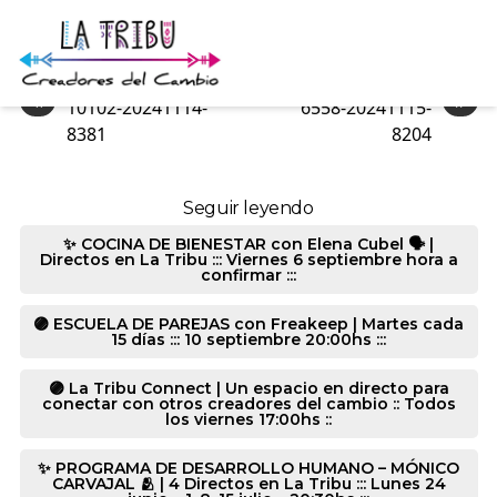
9229-20241114-8159
«
»
10102-20241114-
6558-20241115-
8381
8204
Seguir leyendo
✨ COCINA DE BIENESTAR con Elena Cubel 🗣️ |
Directos en La Tribu ::: Viernes 6 septiembre hora a
confirmar :::
🟣 ESCUELA DE PAREJAS con Freakeep | Martes cada
15 días ::: 10 septiembre 20:00hs :::
🟣 La Tribu Connect | Un espacio en directo para
conectar con otros creadores del cambio :: Todos
los viernes 17:00hs ::
✨ PROGRAMA DE DESARROLLO HUMANO – MÓNICO
CARVAJAL 🫂 | 4 Directos en La Tribu ::: Lunes 24