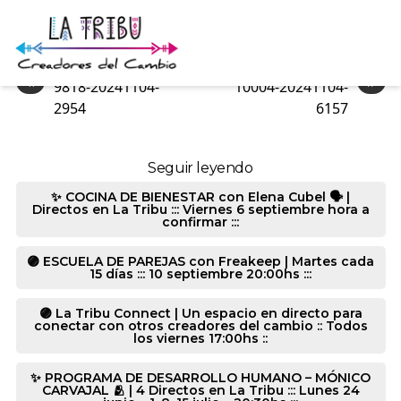
9424-20241104-7274
«
»
9818-20241104-
10004-20241104-
2954
6157
Seguir leyendo
✨ COCINA DE BIENESTAR con Elena Cubel 🗣️ |
Directos en La Tribu ::: Viernes 6 septiembre hora a
confirmar :::
🟣 ESCUELA DE PAREJAS con Freakeep | Martes cada
15 días ::: 10 septiembre 20:00hs :::
🟣 La Tribu Connect | Un espacio en directo para
conectar con otros creadores del cambio :: Todos
los viernes 17:00hs ::
✨ PROGRAMA DE DESARROLLO HUMANO – MÓNICO
CARVAJAL 🫂 | 4 Directos en La Tribu ::: Lunes 24