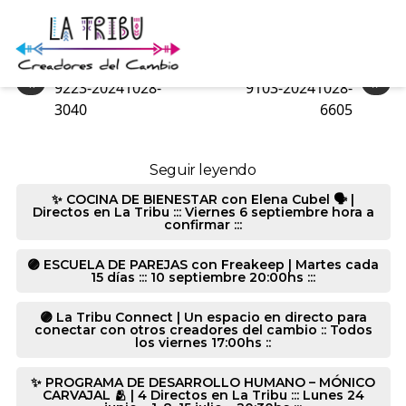
9557-20241028-7274
«
»
9223-20241028-
9103-20241028-
3040
6605
Seguir leyendo
✨ COCINA DE BIENESTAR con Elena Cubel 🗣️ |
Directos en La Tribu ::: Viernes 6 septiembre hora a
confirmar :::
🟣 ESCUELA DE PAREJAS con Freakeep | Martes cada
15 días ::: 10 septiembre 20:00hs :::
🟣 La Tribu Connect | Un espacio en directo para
conectar con otros creadores del cambio :: Todos
los viernes 17:00hs ::
✨ PROGRAMA DE DESARROLLO HUMANO – MÓNICO
CARVAJAL 🫂 | 4 Directos en La Tribu ::: Lunes 24