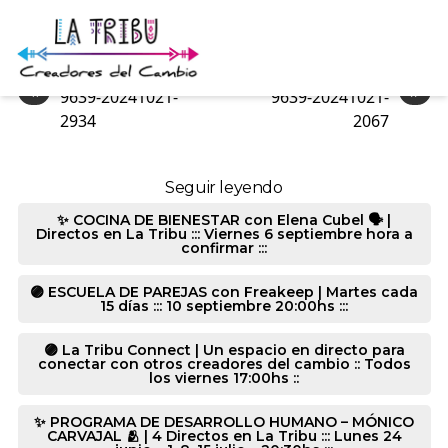
9639-20241021-2065
«
»
9639-20241021-
9639-20241021-
2934
2067
Seguir leyendo
✨ COCINA DE BIENESTAR con Elena Cubel 🗣️ |
Directos en La Tribu ::: Viernes 6 septiembre hora a
confirmar :::
🟣 ESCUELA DE PAREJAS con Freakeep | Martes cada
15 días ::: 10 septiembre 20:00hs :::
🟣 La Tribu Connect | Un espacio en directo para
conectar con otros creadores del cambio :: Todos
los viernes 17:00hs ::
✨ PROGRAMA DE DESARROLLO HUMANO – MÓNICO
CARVAJAL 🫂 | 4 Directos en La Tribu ::: Lunes 24