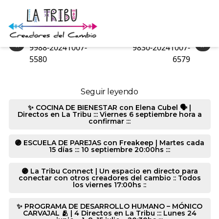
9988-20241007-6355
«
»
9988-20241007-
9830-20241007-
5580
6579
Seguir leyendo
✨ COCINA DE BIENESTAR con Elena Cubel 🗣️ |
Directos en La Tribu ::: Viernes 6 septiembre hora a
confirmar :::
🟣 ESCUELA DE PAREJAS con Freakeep | Martes cada
15 días ::: 10 septiembre 20:00hs :::
🟣 La Tribu Connect | Un espacio en directo para
conectar con otros creadores del cambio :: Todos
los viernes 17:00hs ::
✨ PROGRAMA DE DESARROLLO HUMANO – MÓNICO
CARVAJAL 🫂 | 4 Directos en La Tribu ::: Lunes 24