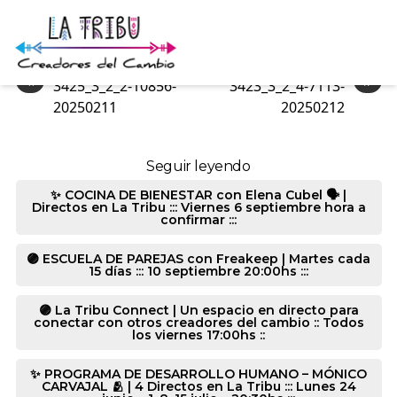
1024_2_2_0-10856-20250211
«
»
3425_3_2_2-10856-
3423_3_2_4-7113-
20250211
20250212
Seguir leyendo
✨ COCINA DE BIENESTAR con Elena Cubel 🗣️ |
Directos en La Tribu ::: Viernes 6 septiembre hora a
confirmar :::
🟣 ESCUELA DE PAREJAS con Freakeep | Martes cada
15 días ::: 10 septiembre 20:00hs :::
🟣 La Tribu Connect | Un espacio en directo para
conectar con otros creadores del cambio :: Todos
los viernes 17:00hs ::
✨ PROGRAMA DE DESARROLLO HUMANO – MÓNICO
CARVAJAL 🫂 | 4 Directos en La Tribu ::: Lunes 24