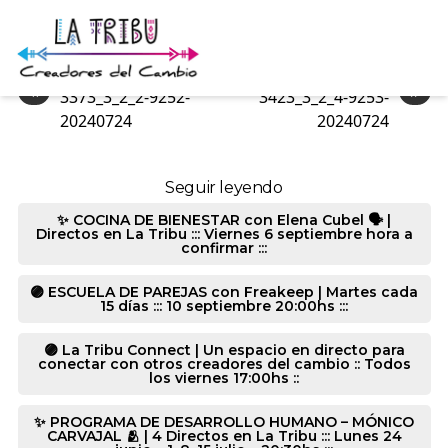
1024_2_2_0-9252-20240724
«
»
3373_3_2_2-9252-
3423_3_2_4-9253-
20240724
20240724
Seguir leyendo
✨ COCINA DE BIENESTAR con Elena Cubel 🗣️ |
Directos en La Tribu ::: Viernes 6 septiembre hora a
confirmar :::
🟣 ESCUELA DE PAREJAS con Freakeep | Martes cada
15 días ::: 10 septiembre 20:00hs :::
🟣 La Tribu Connect | Un espacio en directo para
conectar con otros creadores del cambio :: Todos
los viernes 17:00hs ::
✨ PROGRAMA DE DESARROLLO HUMANO – MÓNICO
CARVAJAL 🫂 | 4 Directos en La Tribu ::: Lunes 24