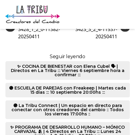
3373_3_2_2-11385-20250411
«
»
3428_1_2_0-11382-
3423_3_2_4-11537-
20250411
20250411
Seguir leyendo
✨ COCINA DE BIENESTAR con Elena Cubel 🗣️ |
Directos en La Tribu ::: Viernes 6 septiembre hora a
confirmar :::
🟣 ESCUELA DE PAREJAS con Freakeep | Martes cada
15 días ::: 10 septiembre 20:00hs :::
🟣 La Tribu Connect | Un espacio en directo para
conectar con otros creadores del cambio :: Todos
los viernes 17:00hs ::
✨ PROGRAMA DE DESARROLLO HUMANO – MÓNICO
CARVAJAL 🫂 | 4 Directos en La Tribu ::: Lunes 24