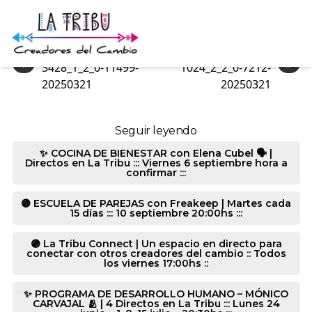
3373_3_2_2-7212-20250321
«
»
3428_1_2_0-11499-
1024_2_2_0-7212-
20250321
20250321
Seguir leyendo
✨ COCINA DE BIENESTAR con Elena Cubel 🗣️ |
Directos en La Tribu ::: Viernes 6 septiembre hora a
confirmar :::
🟣 ESCUELA DE PAREJAS con Freakeep | Martes cada
15 días ::: 10 septiembre 20:00hs :::
🟣 La Tribu Connect | Un espacio en directo para
conectar con otros creadores del cambio :: Todos
los viernes 17:00hs ::
✨ PROGRAMA DE DESARROLLO HUMANO – MÓNICO
CARVAJAL 🫂 | 4 Directos en La Tribu ::: Lunes 24