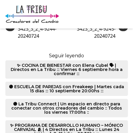
3373_3_2_2-9244-20240724
«
»
3423_3_2_4-9244-
3423_3_2_4-9245-
20240724
20240724
Seguir leyendo
✨ COCINA DE BIENESTAR con Elena Cubel 🗣️ |
Directos en La Tribu ::: Viernes 6 septiembre hora a
confirmar :::
🟣 ESCUELA DE PAREJAS con Freakeep | Martes cada
15 días ::: 10 septiembre 20:00hs :::
🟣 La Tribu Connect | Un espacio en directo para
conectar con otros creadores del cambio :: Todos
los viernes 17:00hs ::
✨ PROGRAMA DE DESARROLLO HUMANO – MÓNICO
CARVAJAL 🫂 | 4 Directos en La Tribu ::: Lunes 24