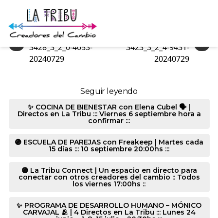
3373_3_2_2-9340-20240729
«
»
3428_3_2_0-4053-
3423_3_2_4-9431-
20240729
20240729
Seguir leyendo
✨ COCINA DE BIENESTAR con Elena Cubel 🗣️ |
Directos en La Tribu ::: Viernes 6 septiembre hora a
confirmar :::
🟣 ESCUELA DE PAREJAS con Freakeep | Martes cada
15 días ::: 10 septiembre 20:00hs :::
🟣 La Tribu Connect | Un espacio en directo para
conectar con otros creadores del cambio :: Todos
los viernes 17:00hs ::
✨ PROGRAMA DE DESARROLLO HUMANO – MÓNICO
CARVAJAL 🫂 | 4 Directos en La Tribu ::: Lunes 24