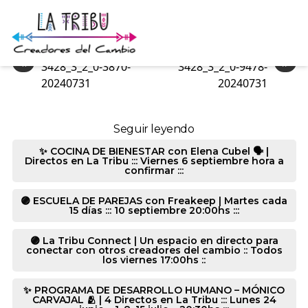
3373_3_2_2-9478-20240731
«
»
3428_3_2_0-3870-
3428_3_2_0-9478-
20240731
20240731
Seguir leyendo
✨ COCINA DE BIENESTAR con Elena Cubel 🗣️ |
Directos en La Tribu ::: Viernes 6 septiembre hora a
confirmar :::
🟣 ESCUELA DE PAREJAS con Freakeep | Martes cada
15 días ::: 10 septiembre 20:00hs :::
🟣 La Tribu Connect | Un espacio en directo para
conectar con otros creadores del cambio :: Todos
los viernes 17:00hs ::
✨ PROGRAMA DE DESARROLLO HUMANO – MÓNICO
CARVAJAL 🫂 | 4 Directos en La Tribu ::: Lunes 24