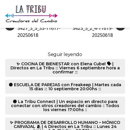
3423_1_1_0-11618-20250618
«
»
3427_3_3_33-11617-
3423_3_2_4-11619-
20250618
20250618
Seguir leyendo
✨ COCINA DE BIENESTAR con Elena Cubel 🗣️ |
Directos en La Tribu ::: Viernes 6 septiembre hora a
confirmar :::
🟣 ESCUELA DE PAREJAS con Freakeep | Martes cada
15 días ::: 10 septiembre 20:00hs :::
🟣 La Tribu Connect | Un espacio en directo para
conectar con otros creadores del cambio :: Todos
los viernes 17:00hs ::
✨ PROGRAMA DE DESARROLLO HUMANO – MÓNICO
CARVAJAL 🫂 | 4 Directos en La Tribu ::: Lunes 24