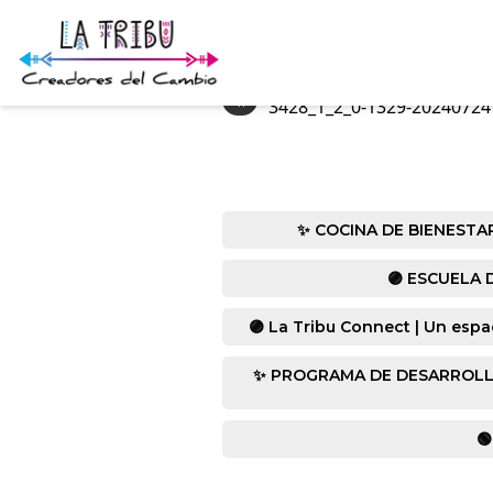
«
3428_1_2_0-1329-20240724
✨ COCINA DE BIENESTAR co
🟣 ESCUELA D
🟣 La Tribu Connect | Un espa
✨ PROGRAMA DE DESARROLLO HUM
🟢