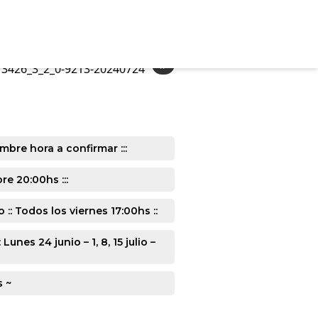
»
3426_3_2_0-9213-20240724
mbre hora a confirmar :::
e 20:00hs :::
: Todos los viernes 17:00hs ::
s 24 junio – 1, 8, 15 julio –
s ~