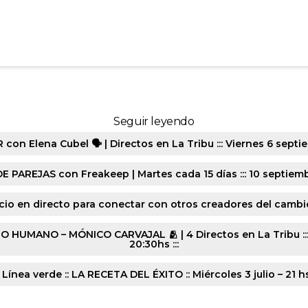
3423_3_2_4-9213-20240724
Seguir leyendo
n Elena Cubel 🗣️ | Directos en La Tribu ::: Viernes 6 septie
E PAREJAS con Freakeep | Martes cada 15 días ::: 10 septiembr
cio en directo para conectar con otros creadores del cambio :
ANO – MÓNICO CARVAJAL 🫂 | 4 Directos en La Tribu ::: Lune
20:30hs :::
 Línea verde :: LA RECETA DEL ÉXITO :: Miércoles 3 julio – 21 h