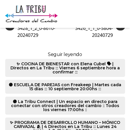
3425_1_1_0-5804-20240729
«
»
3428_1_2_0-8610-
3426_1_1_0-5804-
20240729
20240729
Seguir leyendo
✨ COCINA DE BIENESTAR con Elena Cubel 🗣️ |
Directos en La Tribu ::: Viernes 6 septiembre hora a
confirmar :::
🟣 ESCUELA DE PAREJAS con Freakeep | Martes cada
15 días ::: 10 septiembre 20:00hs :::
🟣 La Tribu Connect | Un espacio en directo para
conectar con otros creadores del cambio :: Todos
los viernes 17:00hs ::
✨ PROGRAMA DE DESARROLLO HUMANO – MÓNICO
CARVAJAL 🫂 | 4 Directos en La Tribu ::: Lunes 24