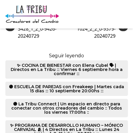
3425_3_2_2-9379-20240729
«
»
3428_1_2_0-9426-
1024_2_2_0-9379-
20240729
20240729
Seguir leyendo
✨ COCINA DE BIENESTAR con Elena Cubel 🗣️ |
Directos en La Tribu ::: Viernes 6 septiembre hora a
confirmar :::
🟣 ESCUELA DE PAREJAS con Freakeep | Martes cada
15 días ::: 10 septiembre 20:00hs :::
🟣 La Tribu Connect | Un espacio en directo para
conectar con otros creadores del cambio :: Todos
los viernes 17:00hs ::
✨ PROGRAMA DE DESARROLLO HUMANO – MÓNICO
CARVAJAL 🫂 | 4 Directos en La Tribu ::: Lunes 24