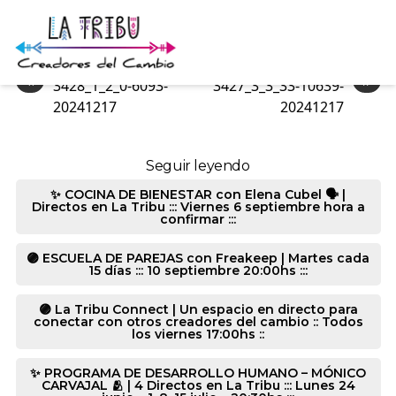
3426_1_1_0-10639-20241217
«
»
3428_1_2_0-6093-
3427_3_3_33-10639-
20241217
20241217
Seguir leyendo
✨ COCINA DE BIENESTAR con Elena Cubel 🗣️ |
Directos en La Tribu ::: Viernes 6 septiembre hora a
confirmar :::
🟣 ESCUELA DE PAREJAS con Freakeep | Martes cada
15 días ::: 10 septiembre 20:00hs :::
🟣 La Tribu Connect | Un espacio en directo para
conectar con otros creadores del cambio :: Todos
los viernes 17:00hs ::
✨ PROGRAMA DE DESARROLLO HUMANO – MÓNICO
CARVAJAL 🫂 | 4 Directos en La Tribu ::: Lunes 24