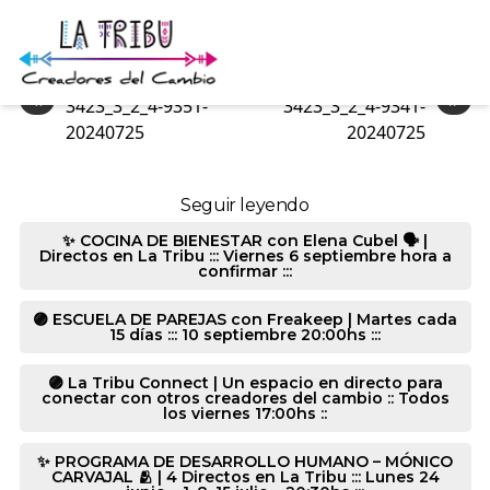
3426_3_2_0-9351-20240725
«
»
3423_3_2_4-9351-
3423_3_2_4-9341-
20240725
20240725
Seguir leyendo
✨ COCINA DE BIENESTAR con Elena Cubel 🗣️ |
Directos en La Tribu ::: Viernes 6 septiembre hora a
confirmar :::
🟣 ESCUELA DE PAREJAS con Freakeep | Martes cada
15 días ::: 10 septiembre 20:00hs :::
🟣 La Tribu Connect | Un espacio en directo para
conectar con otros creadores del cambio :: Todos
los viernes 17:00hs ::
✨ PROGRAMA DE DESARROLLO HUMANO – MÓNICO
CARVAJAL 🫂 | 4 Directos en La Tribu ::: Lunes 24