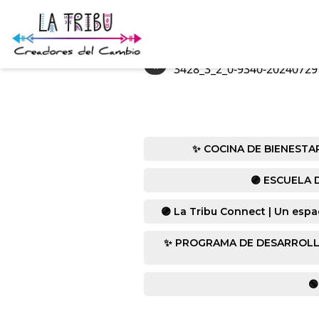
«
3428_3_2_0-9340-20240729
✨ COCINA DE BIENESTAR co
🟣 ESCUELA D
🟣 La Tribu Connect | Un espa
✨ PROGRAMA DE DESARROLLO HUM
🟢