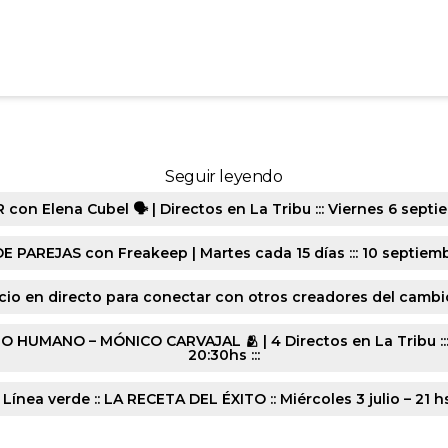
3426_3_2_0-9431-20240729
Seguir leyendo
n Elena Cubel 🗣️ | Directos en La Tribu ::: Viernes 6 septie
E PAREJAS con Freakeep | Martes cada 15 días ::: 10 septiembr
cio en directo para conectar con otros creadores del cambio :
ANO – MÓNICO CARVAJAL 🫂 | 4 Directos en La Tribu ::: Lune
20:30hs :::
 Línea verde :: LA RECETA DEL ÉXITO :: Miércoles 3 julio – 21 h