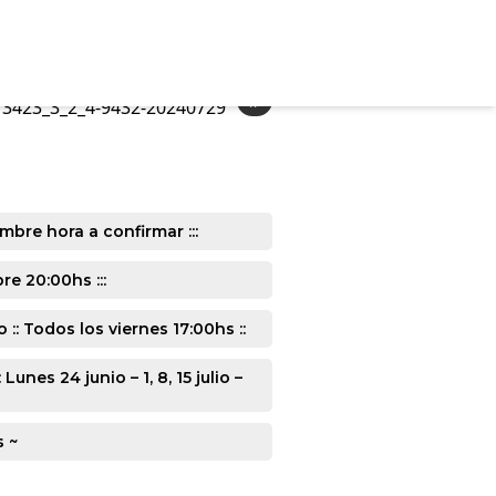
»
3423_3_2_4-9432-20240729
mbre hora a confirmar :::
e 20:00hs :::
: Todos los viernes 17:00hs ::
s 24 junio – 1, 8, 15 julio –
s ~