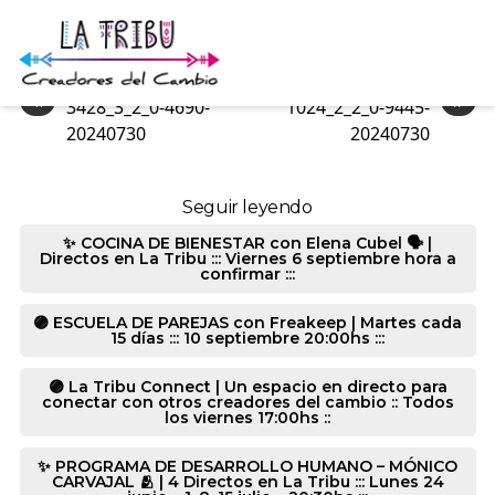
3426_3_2_0-9445-20240730
«
»
3428_3_2_0-4690-
1024_2_2_0-9445-
20240730
20240730
Seguir leyendo
✨ COCINA DE BIENESTAR con Elena Cubel 🗣️ |
Directos en La Tribu ::: Viernes 6 septiembre hora a
confirmar :::
🟣 ESCUELA DE PAREJAS con Freakeep | Martes cada
15 días ::: 10 septiembre 20:00hs :::
🟣 La Tribu Connect | Un espacio en directo para
conectar con otros creadores del cambio :: Todos
los viernes 17:00hs ::
✨ PROGRAMA DE DESARROLLO HUMANO – MÓNICO
CARVAJAL 🫂 | 4 Directos en La Tribu ::: Lunes 24