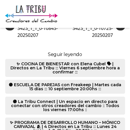
3428_1_2_0-10843-20250207
«
»
3423_1_1_0-10843-
3423_1_1_0-10725-
20250207
20250207
Seguir leyendo
✨ COCINA DE BIENESTAR con Elena Cubel 🗣️ |
Directos en La Tribu ::: Viernes 6 septiembre hora a
confirmar :::
🟣 ESCUELA DE PAREJAS con Freakeep | Martes cada
15 días ::: 10 septiembre 20:00hs :::
🟣 La Tribu Connect | Un espacio en directo para
conectar con otros creadores del cambio :: Todos
los viernes 17:00hs ::
✨ PROGRAMA DE DESARROLLO HUMANO – MÓNICO
CARVAJAL 🫂 | 4 Directos en La Tribu ::: Lunes 24