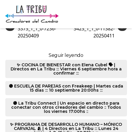
3428_1_2_0-7236-20250409
«
»
3373_1_1_0-7236-
3423_1_1_0-11382-
20250409
20250411
Seguir leyendo
✨ COCINA DE BIENESTAR con Elena Cubel 🗣️ |
Directos en La Tribu ::: Viernes 6 septiembre hora a
confirmar :::
🟣 ESCUELA DE PAREJAS con Freakeep | Martes cada
15 días ::: 10 septiembre 20:00hs :::
🟣 La Tribu Connect | Un espacio en directo para
conectar con otros creadores del cambio :: Todos
los viernes 17:00hs ::
✨ PROGRAMA DE DESARROLLO HUMANO – MÓNICO
CARVAJAL 🫂 | 4 Directos en La Tribu ::: Lunes 24