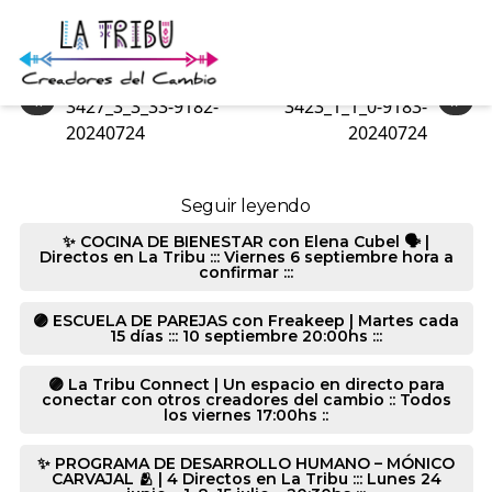
3428_1_2_0-9182-20240724
«
»
3427_3_3_33-9182-
3423_1_1_0-9183-
20240724
20240724
Seguir leyendo
✨ COCINA DE BIENESTAR con Elena Cubel 🗣️ |
Directos en La Tribu ::: Viernes 6 septiembre hora a
confirmar :::
🟣 ESCUELA DE PAREJAS con Freakeep | Martes cada
15 días ::: 10 septiembre 20:00hs :::
🟣 La Tribu Connect | Un espacio en directo para
conectar con otros creadores del cambio :: Todos
los viernes 17:00hs ::
✨ PROGRAMA DE DESARROLLO HUMANO – MÓNICO
CARVAJAL 🫂 | 4 Directos en La Tribu ::: Lunes 24