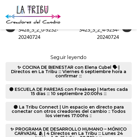
3428_3_2_0-9233-20240724
«
»
3428_3_2_0-9232-
3423_3_2_4-9234-
20240724
20240724
Seguir leyendo
✨ COCINA DE BIENESTAR con Elena Cubel 🗣️ |
Directos en La Tribu ::: Viernes 6 septiembre hora a
confirmar :::
🟣 ESCUELA DE PAREJAS con Freakeep | Martes cada
15 días ::: 10 septiembre 20:00hs :::
🟣 La Tribu Connect | Un espacio en directo para
conectar con otros creadores del cambio :: Todos
los viernes 17:00hs ::
✨ PROGRAMA DE DESARROLLO HUMANO – MÓNICO
CARVAJAL 🫂 | 4 Directos en La Tribu ::: Lunes 24