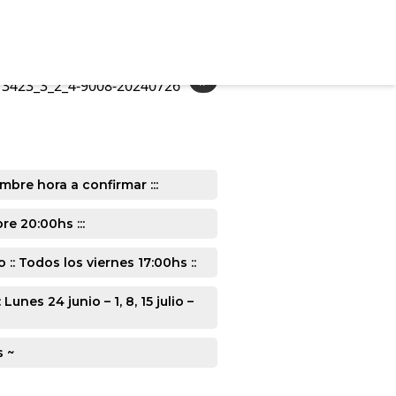
»
3423_3_2_4-9008-20240726
mbre hora a confirmar :::
e 20:00hs :::
: Todos los viernes 17:00hs ::
s 24 junio – 1, 8, 15 julio –
s ~