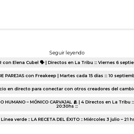
3428_3_2_0-9389-20240726
Seguir leyendo
n Elena Cubel 🗣️ | Directos en La Tribu ::: Viernes 6 septie
E PAREJAS con Freakeep | Martes cada 15 días ::: 10 septiembr
cio en directo para conectar con otros creadores del cambio :
ANO – MÓNICO CARVAJAL 🫂 | 4 Directos en La Tribu ::: Lune
20:30hs :::
 Línea verde :: LA RECETA DEL ÉXITO :: Miércoles 3 julio – 21 h