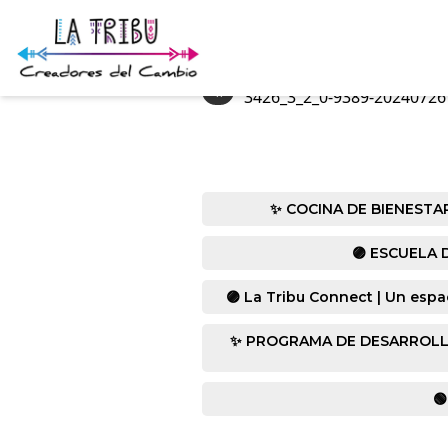
«
3426_3_2_0-9389-20240726
✨ COCINA DE BIENESTAR co
🟣 ESCUELA D
🟣 La Tribu Connect | Un espa
✨ PROGRAMA DE DESARROLLO HUM
🟢