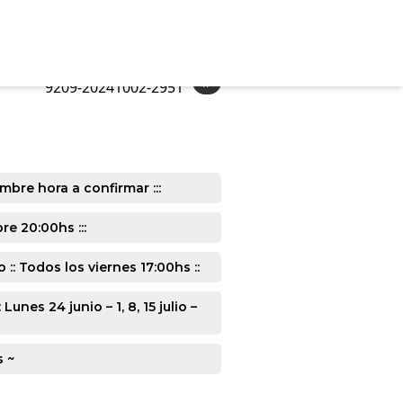
»
9209-20241002-2951
mbre hora a confirmar :::
e 20:00hs :::
: Todos los viernes 17:00hs ::
s 24 junio – 1, 8, 15 julio –
s ~