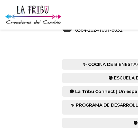
«
6364-20241001-6032
✨ COCINA DE BIENESTAR co
🟣 ESCUELA D
🟣 La Tribu Connect | Un espa
✨ PROGRAMA DE DESARROLLO HUM
🟢