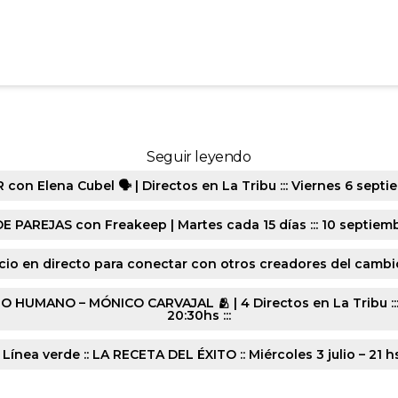
0-20241001-2076
Seguir leyendo
n Elena Cubel 🗣️ | Directos en La Tribu ::: Viernes 6 septie
E PAREJAS con Freakeep | Martes cada 15 días ::: 10 septiembr
cio en directo para conectar con otros creadores del cambio :
ANO – MÓNICO CARVAJAL 🫂 | 4 Directos en La Tribu ::: Lune
20:30hs :::
 Línea verde :: LA RECETA DEL ÉXITO :: Miércoles 3 julio – 21 h