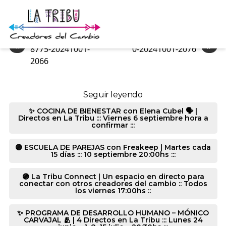
6364-20241001-6032
«
»
8775-20241001-
0-20241001-2076
2066
Seguir leyendo
✨ COCINA DE BIENESTAR con Elena Cubel 🗣️ |
Directos en La Tribu ::: Viernes 6 septiembre hora a
confirmar :::
🟣 ESCUELA DE PAREJAS con Freakeep | Martes cada
15 días ::: 10 septiembre 20:00hs :::
🟣 La Tribu Connect | Un espacio en directo para
conectar con otros creadores del cambio :: Todos
los viernes 17:00hs ::
✨ PROGRAMA DE DESARROLLO HUMANO – MÓNICO
CARVAJAL 🫂 | 4 Directos en La Tribu ::: Lunes 24