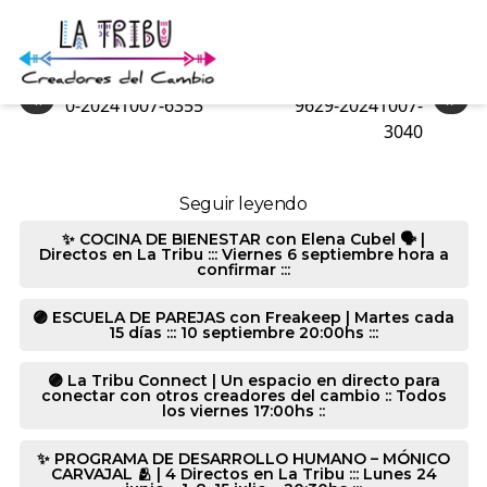
0-20241007-6355
«
»
0-20241007-6355
9629-20241007-
3040
Seguir leyendo
✨ COCINA DE BIENESTAR con Elena Cubel 🗣️ |
Directos en La Tribu ::: Viernes 6 septiembre hora a
confirmar :::
🟣 ESCUELA DE PAREJAS con Freakeep | Martes cada
15 días ::: 10 septiembre 20:00hs :::
🟣 La Tribu Connect | Un espacio en directo para
conectar con otros creadores del cambio :: Todos
los viernes 17:00hs ::
✨ PROGRAMA DE DESARROLLO HUMANO – MÓNICO
CARVAJAL 🫂 | 4 Directos en La Tribu ::: Lunes 24