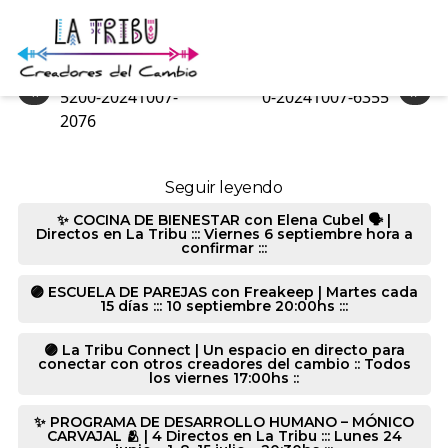
0-20241007-6355
«
»
5200-20241007-
0-20241007-6355
2076
Seguir leyendo
✨ COCINA DE BIENESTAR con Elena Cubel 🗣️ |
Directos en La Tribu ::: Viernes 6 septiembre hora a
confirmar :::
🟣 ESCUELA DE PAREJAS con Freakeep | Martes cada
15 días ::: 10 septiembre 20:00hs :::
🟣 La Tribu Connect | Un espacio en directo para
conectar con otros creadores del cambio :: Todos
los viernes 17:00hs ::
✨ PROGRAMA DE DESARROLLO HUMANO – MÓNICO
CARVAJAL 🫂 | 4 Directos en La Tribu ::: Lunes 24