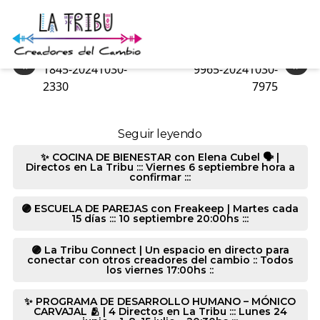
10076-20241030-3040
«
»
1845-20241030-
9965-20241030-
2330
7975
Seguir leyendo
✨ COCINA DE BIENESTAR con Elena Cubel 🗣️ |
Directos en La Tribu ::: Viernes 6 septiembre hora a
confirmar :::
🟣 ESCUELA DE PAREJAS con Freakeep | Martes cada
15 días ::: 10 septiembre 20:00hs :::
🟣 La Tribu Connect | Un espacio en directo para
conectar con otros creadores del cambio :: Todos
los viernes 17:00hs ::
✨ PROGRAMA DE DESARROLLO HUMANO – MÓNICO
CARVAJAL 🫂 | 4 Directos en La Tribu ::: Lunes 24