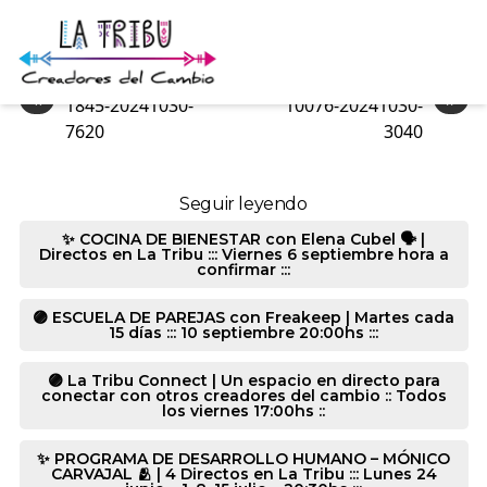
1845-20241030-2330
«
»
1845-20241030-
10076-20241030-
7620
3040
Seguir leyendo
✨ COCINA DE BIENESTAR con Elena Cubel 🗣️ |
Directos en La Tribu ::: Viernes 6 septiembre hora a
confirmar :::
🟣 ESCUELA DE PAREJAS con Freakeep | Martes cada
15 días ::: 10 septiembre 20:00hs :::
🟣 La Tribu Connect | Un espacio en directo para
conectar con otros creadores del cambio :: Todos
los viernes 17:00hs ::
✨ PROGRAMA DE DESARROLLO HUMANO – MÓNICO
CARVAJAL 🫂 | 4 Directos en La Tribu ::: Lunes 24