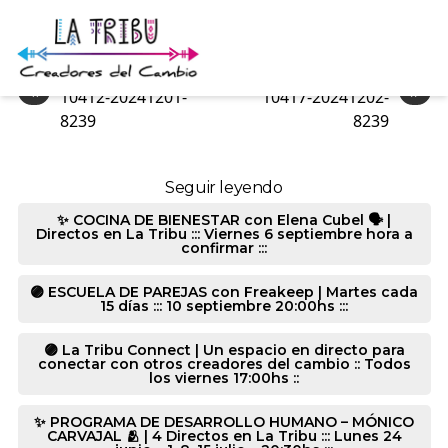
10344-20241201-2886
«
»
10412-20241201-
10417-20241202-
8239
8239
Seguir leyendo
✨ COCINA DE BIENESTAR con Elena Cubel 🗣️ |
Directos en La Tribu ::: Viernes 6 septiembre hora a
confirmar :::
🟣 ESCUELA DE PAREJAS con Freakeep | Martes cada
15 días ::: 10 septiembre 20:00hs :::
🟣 La Tribu Connect | Un espacio en directo para
conectar con otros creadores del cambio :: Todos
los viernes 17:00hs ::
✨ PROGRAMA DE DESARROLLO HUMANO – MÓNICO
CARVAJAL 🫂 | 4 Directos en La Tribu ::: Lunes 24