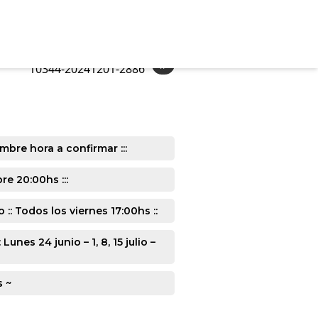
»
10344-20241201-2886
mbre hora a confirmar :::
e 20:00hs :::
: Todos los viernes 17:00hs ::
s 24 junio – 1, 8, 15 julio –
s ~