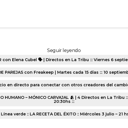
10412-20241201-8239
Seguir leyendo
n Elena Cubel 🗣️ | Directos en La Tribu ::: Viernes 6 septie
E PAREJAS con Freakeep | Martes cada 15 días ::: 10 septiembr
cio en directo para conectar con otros creadores del cambio :
ANO – MÓNICO CARVAJAL 🫂 | 4 Directos en La Tribu ::: Lune
20:30hs :::
 Línea verde :: LA RECETA DEL ÉXITO :: Miércoles 3 julio – 21 h