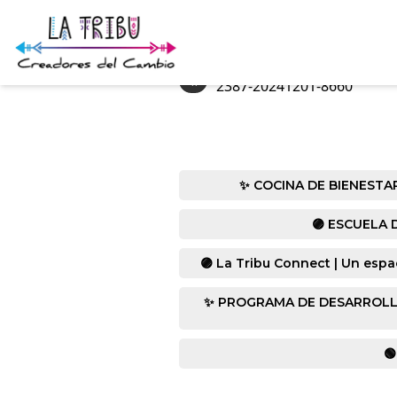
«
2387-20241201-8660
✨ COCINA DE BIENESTAR co
🟣 ESCUELA D
🟣 La Tribu Connect | Un espa
✨ PROGRAMA DE DESARROLLO HUM
🟢