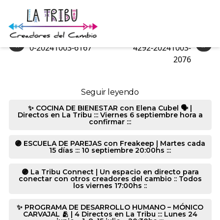
1214-20241003-6355
«
»
0-20241003-6167
4292-20241003-
2076
Seguir leyendo
✨ COCINA DE BIENESTAR con Elena Cubel 🗣️ |
Directos en La Tribu ::: Viernes 6 septiembre hora a
confirmar :::
🟣 ESCUELA DE PAREJAS con Freakeep | Martes cada
15 días ::: 10 septiembre 20:00hs :::
🟣 La Tribu Connect | Un espacio en directo para
conectar con otros creadores del cambio :: Todos
los viernes 17:00hs ::
✨ PROGRAMA DE DESARROLLO HUMANO – MÓNICO
CARVAJAL 🫂 | 4 Directos en La Tribu ::: Lunes 24