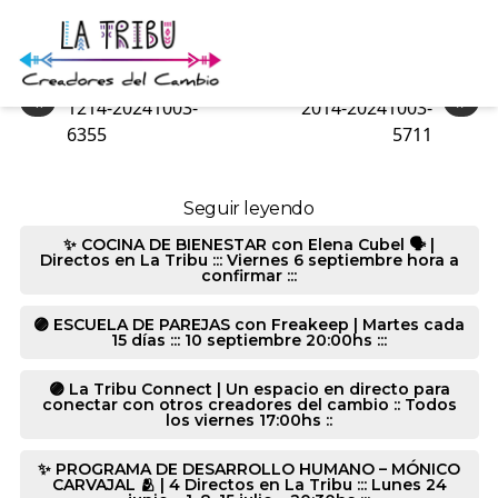
4292-20241003-2076
«
»
1214-20241003-
2014-20241003-
6355
5711
Seguir leyendo
✨ COCINA DE BIENESTAR con Elena Cubel 🗣️ |
Directos en La Tribu ::: Viernes 6 septiembre hora a
confirmar :::
🟣 ESCUELA DE PAREJAS con Freakeep | Martes cada
15 días ::: 10 septiembre 20:00hs :::
🟣 La Tribu Connect | Un espacio en directo para
conectar con otros creadores del cambio :: Todos
los viernes 17:00hs ::
✨ PROGRAMA DE DESARROLLO HUMANO – MÓNICO
CARVAJAL 🫂 | 4 Directos en La Tribu ::: Lunes 24