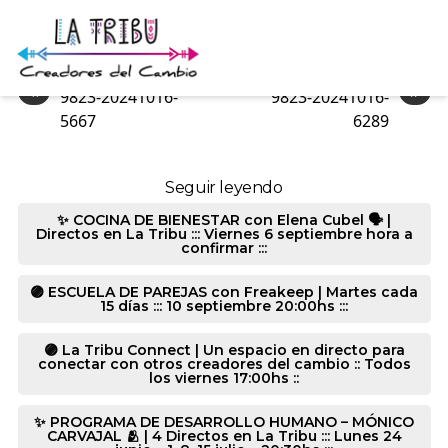
9823-20241016-6157
«
»
9823-20241016-
9823-20241016-
5667
6289
Seguir leyendo
✨ COCINA DE BIENESTAR con Elena Cubel 🗣️ |
Directos en La Tribu ::: Viernes 6 septiembre hora a
confirmar :::
🟣 ESCUELA DE PAREJAS con Freakeep | Martes cada
15 días ::: 10 septiembre 20:00hs :::
🟣 La Tribu Connect | Un espacio en directo para
conectar con otros creadores del cambio :: Todos
los viernes 17:00hs ::
✨ PROGRAMA DE DESARROLLO HUMANO – MÓNICO
CARVAJAL 🫂 | 4 Directos en La Tribu ::: Lunes 24