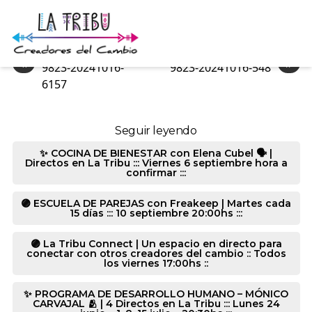
9823-20241016-6289
«
»
9823-20241016-
9823-20241016-548
6157
Seguir leyendo
✨ COCINA DE BIENESTAR con Elena Cubel 🗣️ |
Directos en La Tribu ::: Viernes 6 septiembre hora a
confirmar :::
🟣 ESCUELA DE PAREJAS con Freakeep | Martes cada
15 días ::: 10 septiembre 20:00hs :::
🟣 La Tribu Connect | Un espacio en directo para
conectar con otros creadores del cambio :: Todos
los viernes 17:00hs ::
✨ PROGRAMA DE DESARROLLO HUMANO – MÓNICO
CARVAJAL 🫂 | 4 Directos en La Tribu ::: Lunes 24