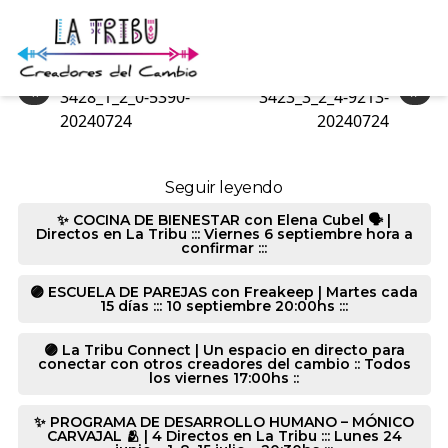
3373_1_1_0-1329-20240724
«
»
3428_1_2_0-5390-
3423_3_2_4-9213-
20240724
20240724
Seguir leyendo
✨ COCINA DE BIENESTAR con Elena Cubel 🗣️ |
Directos en La Tribu ::: Viernes 6 septiembre hora a
confirmar :::
🟣 ESCUELA DE PAREJAS con Freakeep | Martes cada
15 días ::: 10 septiembre 20:00hs :::
🟣 La Tribu Connect | Un espacio en directo para
conectar con otros creadores del cambio :: Todos
los viernes 17:00hs ::
✨ PROGRAMA DE DESARROLLO HUMANO – MÓNICO
CARVAJAL 🫂 | 4 Directos en La Tribu ::: Lunes 24